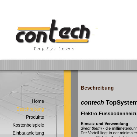
Beschreibung
Home
contech
TopSyste
Beschreibung
Elektro-Fussbodenheiz
Produkte
Einsatz und Verwendung
Kostenbeispiele
direct therm
- die millimeterdün
Einbauanleitung
Der Vorteil liegt in der minima