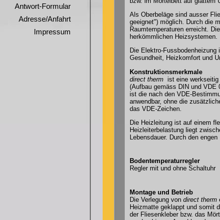
bzw. im Mörtelbett auf glattem U
Antwort-Formular
Als Oberbeläge sind ausser Fl
Adresse/Anfahrt
geeignet") möglich. Durch die 
Raumtemperaturen erreicht. Die
Impressum
herkömmlichen Heizsystemen.
Die Elektro-Fussbodenheizung i
Gesundheit, Heizkomfort und Um
Konstruktionsmerkmale
direct therm
ist eine werkseitig 
(Aufbau gemäss DIN und VDE 02
ist die nach den VDE-Bestimmu
anwendbar, ohne die zusätzliche
das VDE-Zeichen.
Die Heizleitung ist auf einem fl
Heizleiterbelastung liegt zwisc
Lebensdauer. Durch den engen H
Bodentemperaturregler
Regler mit und ohne Schaltuhr
Montage und Betrieb
Die Verlegung von
direct therm
Heizmatte geklappt und somit 
der Fliesenkleber bzw. das Mört