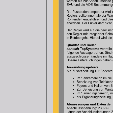
werden bis zur Anschlussdose ge
EVU und die VDE-Bestimmunge
Die Fussbodentemperatur wird d
Reglers sollte innerhalb der W
Rohrende herausführen und direk
anordnen. Der Fühler darf nicht 
Der Regler wird auf die gewünsc
den Regler mit integrierter Sc
in Betrieb geht. Hierbei wird ei
Qualität und Dauer
contech
TopSystems
vertreibt
folgende Aussage treffen: Sind 
ausgeschlossen (andere im Haus
Unsere Untersuchungen haben g
Anwendungsgebiete
Als Zusatzheizung zur Bodente
im Sanitärbereich im Ne
Beheizung von Teilfläch
Foyers und Hallen von 
Zur Beheizung von Winte
im Sanierungsbereich, w
als Ergänzungsheizung, w
Abmessungen und Daten
der 
Anschlussspannung: 230VAC.
Länge der Anschlussleitungen 